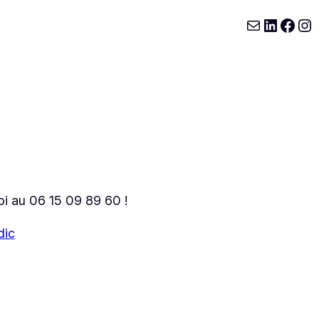
E-mail
LinkedI
Face
In
 au 06 15 09 89 60 !
dic